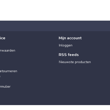
ice
Mijn account
Inloggen
rwaarden
RSS feeds
Nieuwste producten
etourneren
e
rmulier