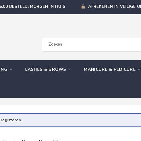
6:00 BESTELD, MORGEN IN HUIS
AFREKENEN IN VEILIGE 
GING
LASHES & BROWS
MANICURE & PEDICURE
e
registeren
.