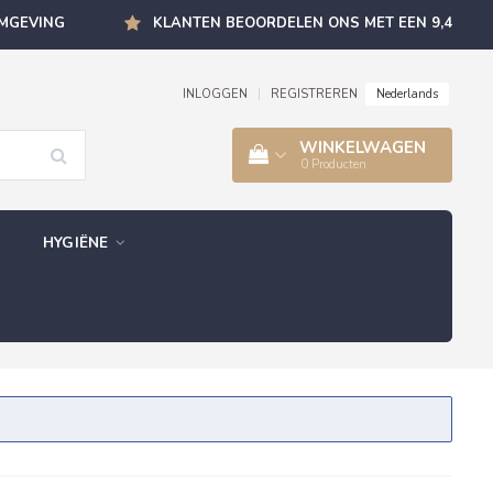
OMGEVING
KLANTEN BEOORDELEN ONS MET EEN 9,4
Nederlands
INLOGGEN
|
REGISTREREN
WINKELWAGEN
0
Producten
HYGIËNE