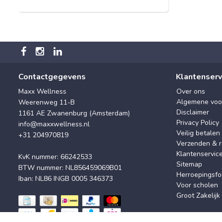
Contactgegevens
Klantenserv
Maxx Wellness
Over ons
Algemene voo
Weerenweg 11-B
Disclaimer
1161 AE Zwanenburg (Amsterdam)
Privacy Policy
info@maxxwellness.nl
Veilig betalen
+31 204970819
Verzenden & r
Klantenservic
KvK nummer: 66242533
Sitemap
BTW nummer: NL856459069B01
Herroepingsfo
Iban: NL86 INGB 0005 346373
Voor scholen
Groot Zakelijk