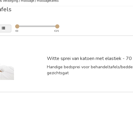
& Verzorging
/
Massage
/
Massagetafels
fels
€
0
€
35
Witte sprei van katoen met elastiek - 7
Handige bedsprei voor behandeltafels/bedd
gezichtsgat