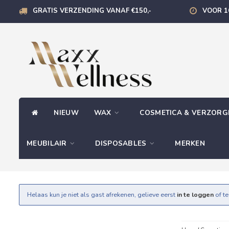
GRATIS VERZENDING VANAF €150,-
VOOR 1
NIEUW
WAX
COSMETICA & VERZOR
MEUBILAIR
DISPOSABLES
MERKEN
Helaas kun je niet als gast afrekenen, gelieve eerst
in te loggen
of t