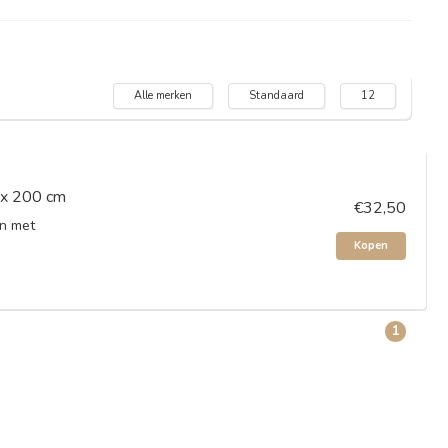
Alle merken
Standaard
12
0 x 200 cm
€32,50
en met
Kopen
1