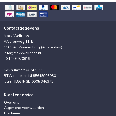
Contactgegevens
Maxx Wellness
Weerenweg 11-B
1161 AE Zwanenburg (Amsterdam)
info@maxxwellness.nl
+31 204970819
KvK nummer: 66242533
BTW nummer: NL856459069B01
Iban: NL86 INGB 0005 346373
Klantenservice
Over ons
Algemene voorwaarden
Disclaimer