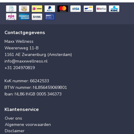
Contactgegevens
Maxx Wellness
Weerenweg 11-B
1161 AE Zwanenburg (Amsterdam)
info@maxxwellness.nl
+31 204970819
KvK nummer: 66242533
BTW nummer: NL856459069B01
Iban: NL86 INGB 0005 346373
Klantenservice
Over ons
Algemene voorwaarden
Disclaimer