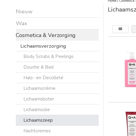
Home
/
Cosmetica 
Lichaams
Nieuw
Wax
Cosmetica & Verzorging
Lichaamsverzorging
Body Scrubs & Peelings
Douche & Bad
Hals- en Decolleté
Lichaamscrème
Lichaamsboter
Lichaamsolie
Lichaamszeep
Nachtcremes