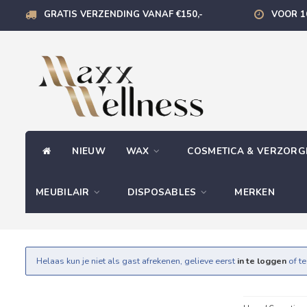
GRATIS VERZENDING VANAF €150,-
VOOR 1
NIEUW
WAX
COSMETICA & VERZOR
MEUBILAIR
DISPOSABLES
MERKEN
Helaas kun je niet als gast afrekenen, gelieve eerst
in te loggen
of t