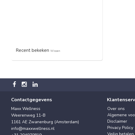
Recent bekeken
Wissen
Contactgegevens
Klantenserv
Maxx Wellness
Over ons
Algemene voo
Weerenweg 11-B
Disclaimer
1161 AE Zwanenburg (Amsterdam)
Privacy Policy
info@maxxwellness.nl
Veilig betalen