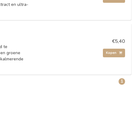
tract en ultra-
€5,40
d te
a en groene
Kopen
n kalmerende
1