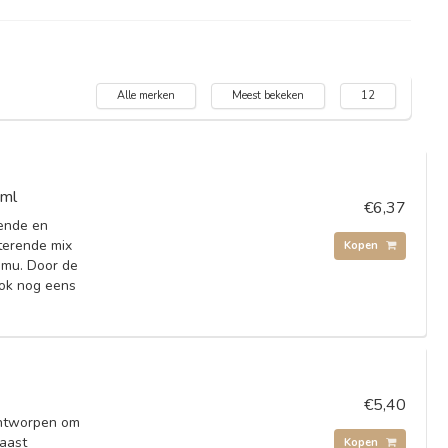
Alle merken
Meest bekeken
12
0ml
€6,37
ende en
terende mix
Kopen
amu. Door de
ook nog eens
€5,40
ontworpen om
Naast
Kopen