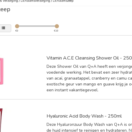
& Verzorging
/
Lichaamsverzorging
/
Lichaamszeep
zeep
€
0
€
10
Vitamin A.C.E Cleansing Shower Oil - 25
Deze Shower Oil van Q+A heeft een verjong
voedende werking. Het bevat een zeer hydra
van acaï, granaatappel, cranberry en camu c
exotische geur van mango en guave krijg je 
een instant vakantiegevoel.
Hyaluronic Acid Body Wash - 250ml
Deze Hyaluronzuur Body Wash van Q+A is 
de huid intensief te reinigen en hydrateren. 