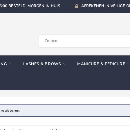
6:00 BESTELD, MORGEN IN HUIS
AFREKENEN IN VEILIGE 
GING
LASHES & BROWS
MANICURE & PEDICURE
e
registeren
.