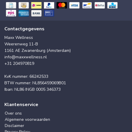
Contactgegevens
Maxx Wellness
Weerenweg 11-B
1161 AE Zwanenburg (Amsterdam)
info@maxxwellness.nl
+31 204970819
KvK nummer: 66242533
BTW nummer: NL856459069B01
Iban: NL86 INGB 0005 346373
Klantenservice
Over ons
Algemene voorwaarden
Disclaimer
Privacy Policy