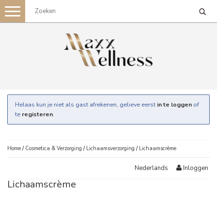
Toggle
navigation
Helaas kun je niet als gast afrekenen, gelieve eerst
in te loggen
of
te
registeren
.
Home
/
Cosmetica & Verzorging
/
Lichaamsverzorging
/
Lichaamscrème
Inloggen
Nederlands
Lichaamscrème