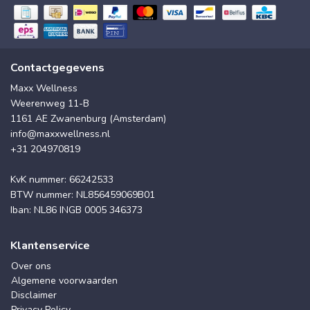
Contactgegevens
Maxx Wellness
Weerenweg 11-B
1161 AE Zwanenburg (Amsterdam)
info@maxxwellness.nl
+31 204970819
KvK nummer: 66242533
BTW nummer: NL856459069B01
Iban: NL86 INGB 0005 346373
Klantenservice
Over ons
Algemene voorwaarden
Disclaimer
Privacy Policy