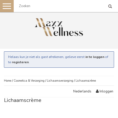
Toggle
navigation
Helaas kun je niet als gast afrekenen, gelieve eerst
in te loggen
of
te
registeren
.
Home
/
Cosmetica & Verzorging
/
Lichaamsverzorging
/
Lichaamscrème
Inloggen
Nederlands
Lichaamscrème