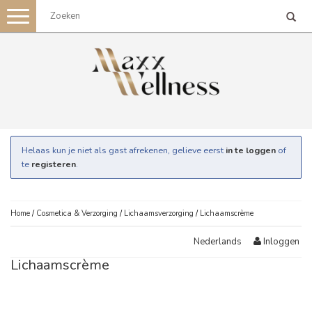
Toggle
navigation
Helaas kun je niet als gast afrekenen, gelieve eerst
in te loggen
of
te
registeren
.
Home
/
Cosmetica & Verzorging
/
Lichaamsverzorging
/
Lichaamscrème
Inloggen
Nederlands
Lichaamscrème