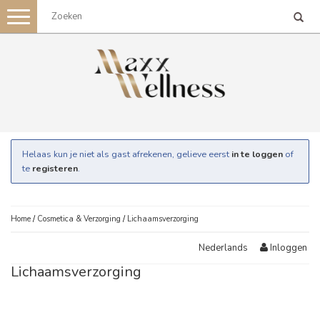
Toggle
navigation
Helaas kun je niet als gast afrekenen, gelieve eerst
in te loggen
of
te
registeren
.
Home
/
Cosmetica & Verzorging
/
Lichaamsverzorging
Inloggen
Nederlands
Lichaamsverzorging