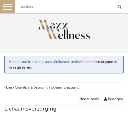
Toggle
navigation
Helaas kun je niet als gast afrekenen, gelieve eerst
in te loggen
of
te
registeren
.
Home
/
Cosmetica & Verzorging
/
Lichaamsverzorging
Inloggen
Nederlands
Lichaamsverzorging