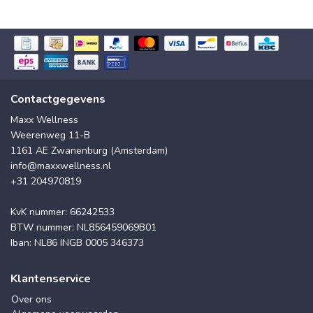
Contactgegevens
Maxx Wellness
Weerenweg 11-B
1161 AE Zwanenburg (Amsterdam)
info@maxxwellness.nl
+31 204970819
KvK nummer: 66242533
BTW nummer: NL856459069B01
Iban: NL86 INGB 0005 346373
Klantenservice
Over ons