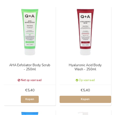
AHA Exfoliator Body Scrub
Hyaluronic Acid Body
- 250ml
Wash - 250ml
Niet op voorraad
Op voorraad
€5,40
€5,40
Kopen
Kopen