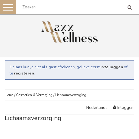
Toggle
navigation
Helaas kun je niet als gast afrekenen, gelieve eerst
in te loggen
of
te
registeren
.
Home
/
Cosmetica & Verzorging
/
Lichaamsverzorging
Inloggen
Nederlands
Lichaamsverzorging