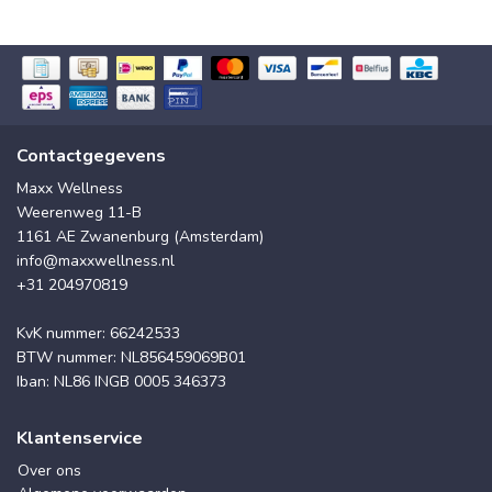
Contactgegevens
Maxx Wellness
Weerenweg 11-B
1161 AE Zwanenburg (Amsterdam)
info@maxxwellness.nl
+31 204970819
KvK nummer: 66242533
BTW nummer: NL856459069B01
Iban: NL86 INGB 0005 346373
Klantenservice
Over ons