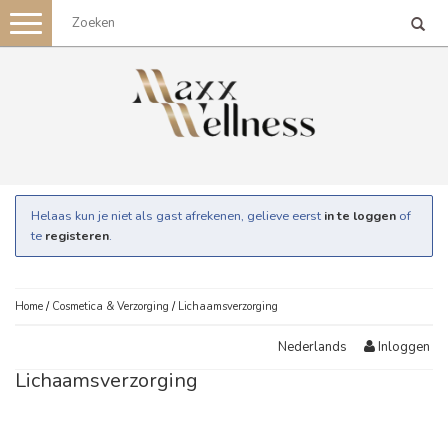
Toggle
navigation
Helaas kun je niet als gast afrekenen, gelieve eerst
in te loggen
of
te
registeren
.
Home
/
Cosmetica & Verzorging
/
Lichaamsverzorging
Inloggen
Nederlands
Lichaamsverzorging