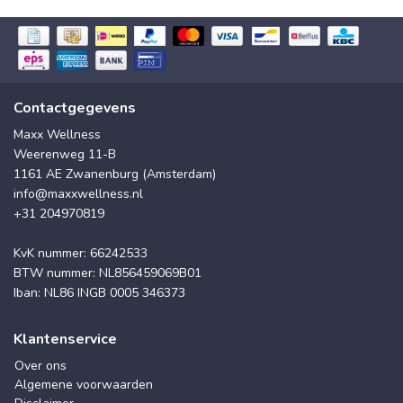
Contactgegevens
Maxx Wellness
Weerenweg 11-B
1161 AE Zwanenburg (Amsterdam)
info@maxxwellness.nl
+31 204970819
KvK nummer: 66242533
BTW nummer: NL856459069B01
Iban: NL86 INGB 0005 346373
Klantenservice
Over ons
Algemene voorwaarden