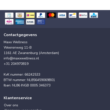
Contactgegevens
Maxx Wellness
Weerenweg 11-B
1161 AE Zwanenburg (Amsterdam)
info@maxxwellness.nl
+31 204970819
KvK nummer: 66242533
BTW nummer: NL856459069B01
Iban: NL86 INGB 0005 346373
Klantenservice
Over ons