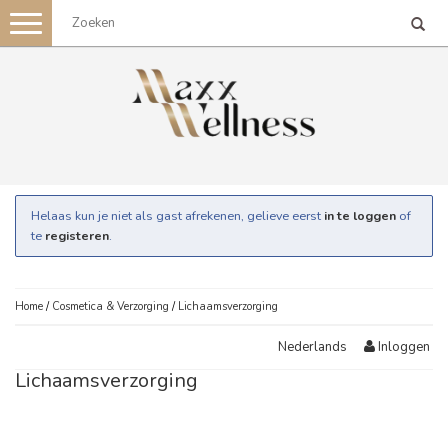
Toggle
navigation
Helaas kun je niet als gast afrekenen, gelieve eerst
in te loggen
of
te
registeren
.
Home
/
Cosmetica & Verzorging
/
Lichaamsverzorging
Inloggen
Nederlands
Lichaamsverzorging