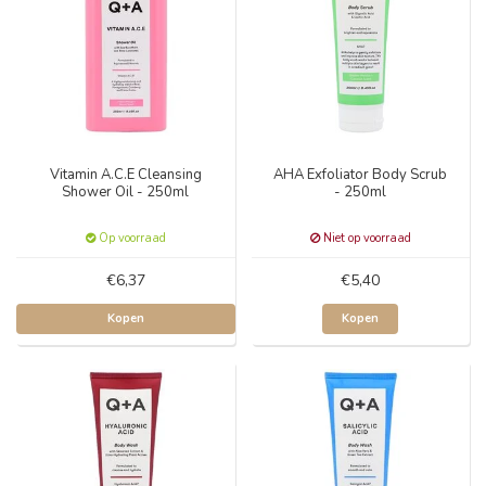
Vitamin A.C.E Cleansing
AHA Exfoliator Body Scrub
Shower Oil - 250ml
- 250ml
Op voorraad
Niet op voorraad
€6,37
€5,40
Kopen
Kopen