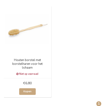
Houten borstel met
borstelharen voor het
lichaam
Niet op voorraad
€6,80
Kopen
1