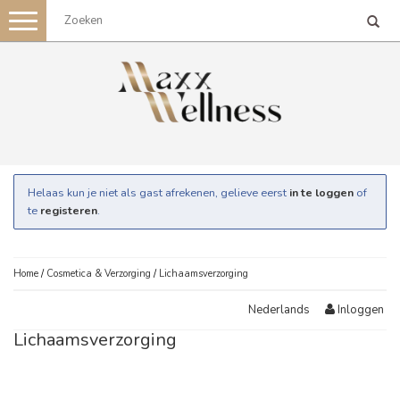
Toggle
navigation
Helaas kun je niet als gast afrekenen, gelieve eerst
in te loggen
of
te
registeren
.
Home
/
Cosmetica & Verzorging
/
Lichaamsverzorging
Inloggen
Nederlands
Lichaamsverzorging