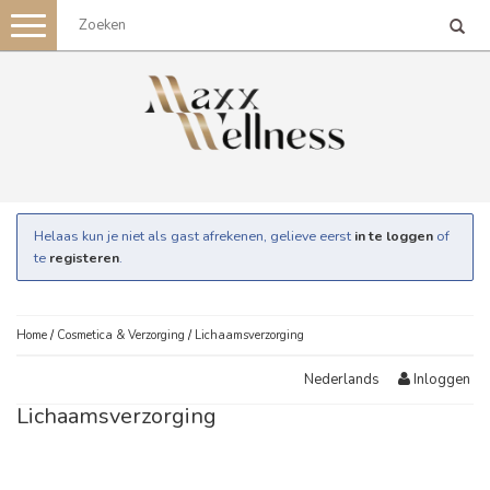
Toggle
navigation
Helaas kun je niet als gast afrekenen, gelieve eerst
in te loggen
of
te
registeren
.
Home
/
Cosmetica & Verzorging
/
Lichaamsverzorging
Inloggen
Nederlands
Lichaamsverzorging