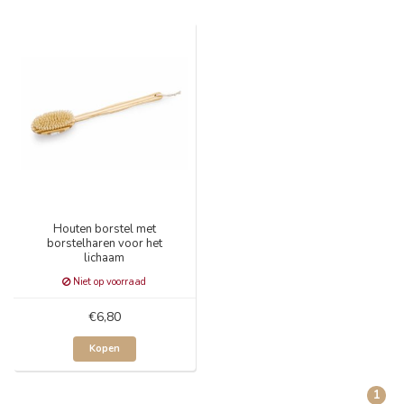
Houten borstel met
borstelharen voor het
lichaam
Niet op voorraad
€6,80
Kopen
1