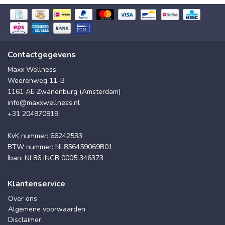
Contactgegevens
Maxx Wellness
Weerenweg 11-B
1161 AE Zwanenburg (Amsterdam)
info@maxxwellness.nl
+31 204970819
KvK nummer: 66242533
BTW nummer: NL856459069B01
Iban: NL86 INGB 0005 346373
Klantenservice
Over ons
Algemene voorwaarden
Disclaimer