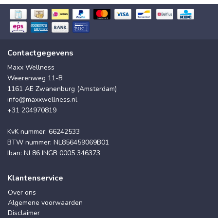
Contactgegevens
Maxx Wellness
Weerenweg 11-B
1161 AE Zwanenburg (Amsterdam)
info@maxxwellness.nl
+31 204970819
KvK nummer: 66242533
BTW nummer: NL856459069B01
Iban: NL86 INGB 0005 346373
Klantenservice
Over ons
Algemene voorwaarden
Disclaimer