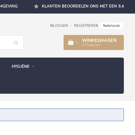
OMGEVING
KLANTEN BEOORDELEN ONS MET EEN 9,4
Nederlands
INLOGGEN
|
REGISTREREN
WINKELWAGEN
0
Producten
HYGIËNE