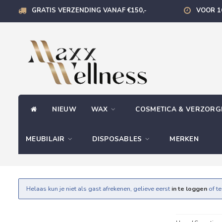
GRATIS VERZENDING VANAF €150,-
VOOR 1
NIEUW
WAX
COSMETICA & VERZOR
MEUBILAIR
DISPOSABLES
MERKEN
Helaas kun je niet als gast afrekenen, gelieve eerst
in te loggen
of t