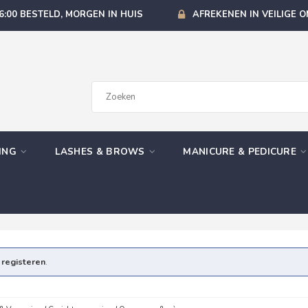
6:00 BESTELD, MORGEN IN HUIS
AFREKENEN IN VEILIGE 
GING
LASHES & BROWS
MANICURE & PEDICURE
e
registeren
.