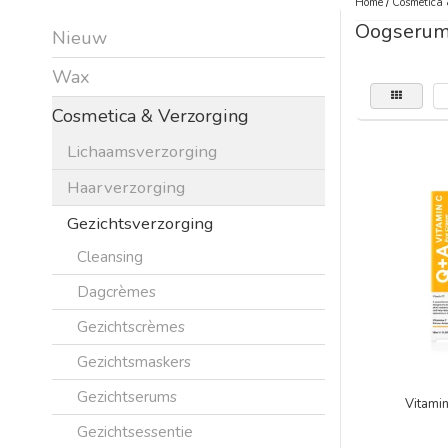
Home
/
Cosmetica 
Oogserum
Nieuw
Wax
Cosmetica & Verzorging
Lichaamsverzorging
Haarverzorging
Gezichtsverzorging
Cleansing
Dagcrèmes
Gezichtscrèmes
Gezichtsmaskers
Gezichtserums
Vitami
Gezichtsessentie