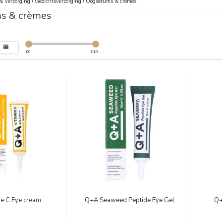
& Verzorging
/
Gezichtsverzorging
/
Oogserums & crèmes
s & crèmes
€
0
€
10
ne C Eye cream
Q+A Seaweed Peptide Eye Gel
Q+