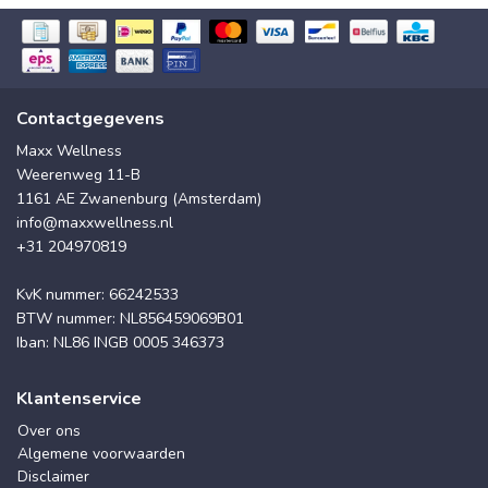
Contactgegevens
Maxx Wellness
Weerenweg 11-B
1161 AE Zwanenburg (Amsterdam)
info@maxxwellness.nl
+31 204970819
KvK nummer: 66242533
BTW nummer: NL856459069B01
Iban: NL86 INGB 0005 346373
Klantenservice
Over ons
Algemene voorwaarden
Disclaimer