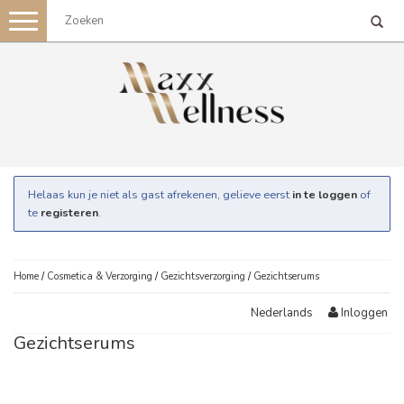
Toggle
navigation
Helaas kun je niet als gast afrekenen, gelieve eerst
in te loggen
of
te
registeren
.
Home
/
Cosmetica & Verzorging
/
Gezichtsverzorging
/
Gezichtserums
Inloggen
Nederlands
Gezichtserums