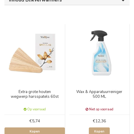
Inhoud Blikverwarmers
Extra grote houten
Wax & Apparatuurreiniger
wegwerp harsspatels 60st
500 ML
Op voorraad
Niet op voorraad
€5,74
€12,36
Kopen
Kopen