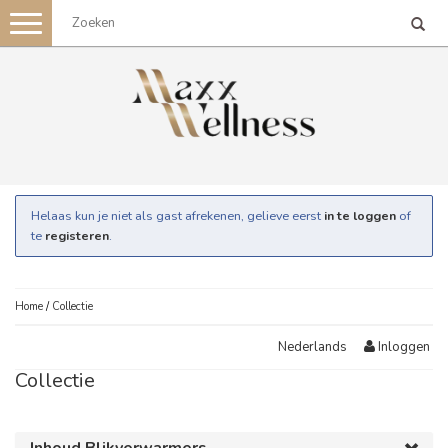
Toggle
navigation
Helaas kun je niet als gast afrekenen, gelieve eerst
in te loggen
of
te
registeren
.
Home
/
Collectie
Inloggen
Nederlands
Collectie