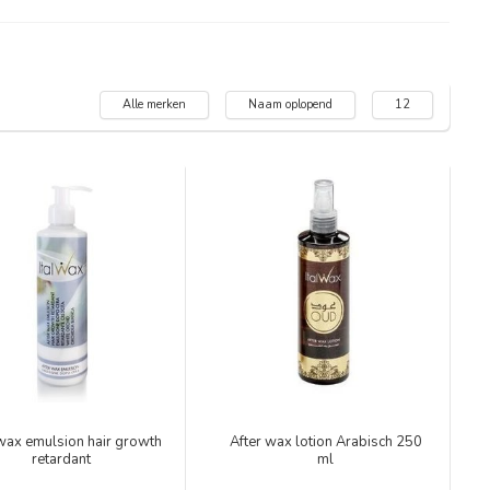
Alle merken
Naam oplopend
12
 wax emulsion hair growth
After wax lotion Arabisch 250
retardant
ml