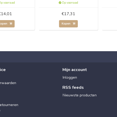
p voorraad
Op voorraad
€14,01
€17,31
Kopen
Kopen
ice
Mijn account
Inloggen
rwaarden
RSS feeds
Nieuwste producten
etourneren
e