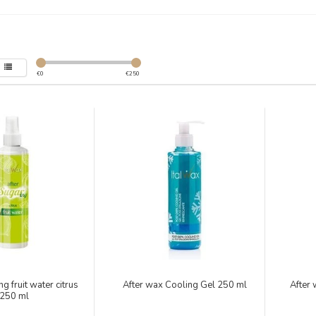
€
0
€
250
ng fruit water citrus
After wax Cooling Gel 250 ml
After
250 ml