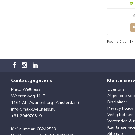
O
Pagina 1 van 14
Contactgegevens
Klantenserv
Maxx Wellness
Over ons
Algemene voo
Weerenweg 11-B
Disclaimer
1161 AE Zwanenburg (Amsterdam)
Privacy Policy
info@maxxwellness.nl
Veilig betalen
+31 204970819
Verzenden & r
Klantenservic
KvK nummer: 66242533
Sitemap