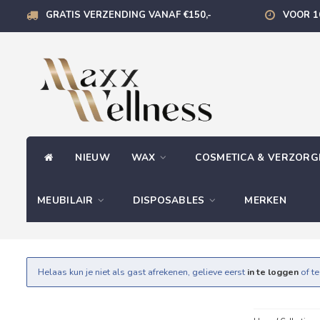
GRATIS VERZENDING VANAF €150,-
VOOR 1
NIEUW
WAX
COSMETICA & VERZOR
MEUBILAIR
DISPOSABLES
MERKEN
Helaas kun je niet als gast afrekenen, gelieve eerst
in te loggen
of t