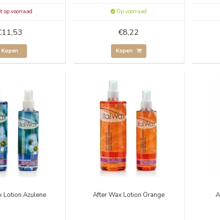
t op voorraad
Op voorraad
€11,53
€8,22
Kopen
Kopen
x Lotion Azulene
After Wax Lotion Orange
A