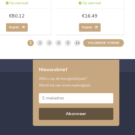
Op voorraad
Op voorraad
€80,12
€16,49
Kopen
Kopen
1
2
3
4
5
14
VOLGENDE VORIGE
Nieuwsbrief
Wilt u op de hoogte blijven?
Word lid van onze mailinglijst:
Abonneer