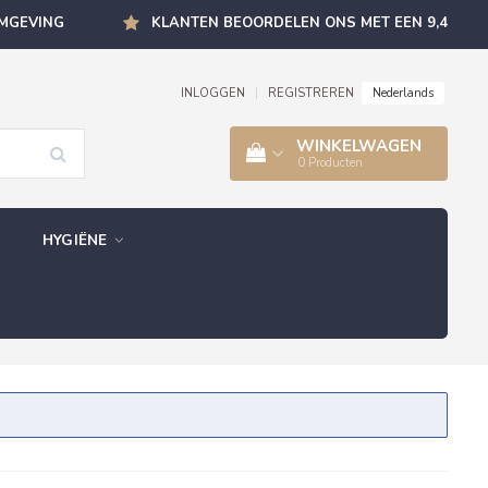
OMGEVING
KLANTEN BEOORDELEN ONS MET EEN 9,4
Nederlands
INLOGGEN
|
REGISTREREN
WINKELWAGEN
0
Producten
HYGIËNE