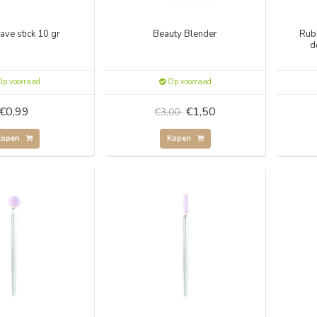
have stick 10 gr
Beauty Blender
Rubb
d
p voorraad
Op voorraad
€0,99
€1,50
€3,00
Kopen
Kopen