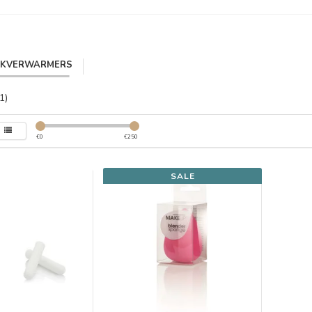
IKVERWARMERS
1)
€
0
€
250
SALE