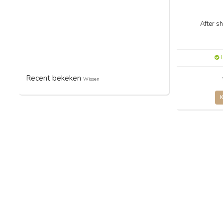
After s
O
Recent bekeken
Wissen