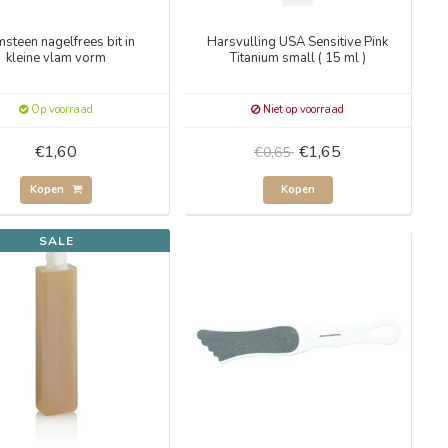
msteen nagelfrees bit in
Harsvulling USA Sensitive Pink
kleine vlam vorm
Titanium small ( 15 ml )
Op voorraad
Niet op voorraad
€1,60
€1,65
€0,65
Kopen
Kopen
SALE