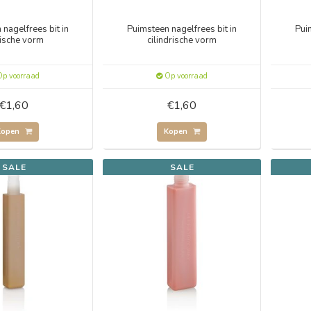
nagelfrees bit in
Puimsteen nagelfrees bit in
Pui
rische vorm
cilindrische vorm
p voorraad
Op voorraad
€1,60
€1,60
Kopen
Kopen
SALE
SALE