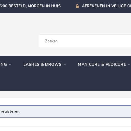
6:00 BESTELD, MORGEN IN HUIS
AFREKENEN IN VEILIGE 
GING
LASHES & BROWS
MANICURE & PEDICURE
e
registeren
.