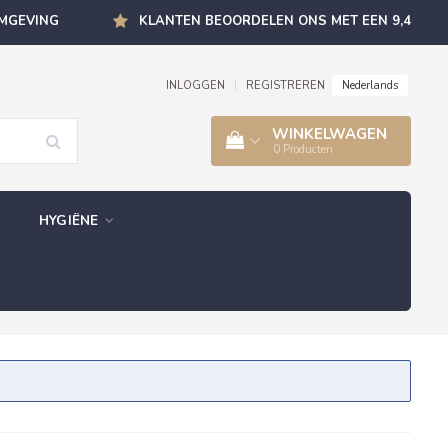
OMGEVING
KLANTEN BEOORDELEN ONS MET EEN 9,4
Nederlands
INLOGGEN
|
REGISTREREN
WINKELWAGEN
0
Producten
HYGIËNE