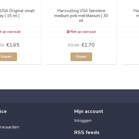
 USA Original small
Harsvulling USA Sensitive
Ha
y ( 15 ml )
medium pink met titanium | 30
m
ml
t op voorraad
Niet op voorraad
€1,65
€1,70
,65
€0,68
Kopen
Kopen
ice
Mijn account
Inloggen
rwaarden
RSS feeds