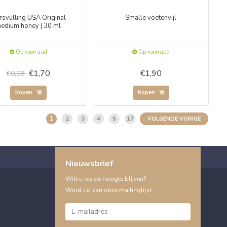
rsvulling USA Original
Smalle voetenvijl
edium honey | 30 ml
Op voorraad
Op voorraad
€1,70
€1,90
€0,68
Kopen
Kopen
1
2
3
4
5
17
VOLGENDE VORIGE
Nieuwsbrief
Wilt u op de hoogte blijven?
Word lid van onze mailinglijst: