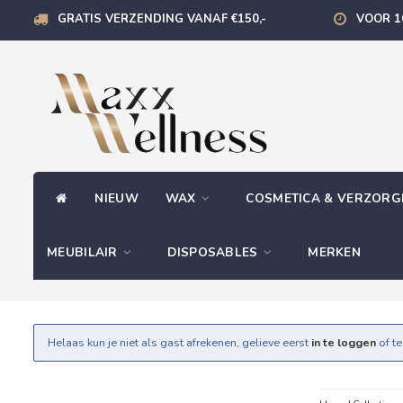
GRATIS VERZENDING VANAF €150,-
VOOR 1
NIEUW
WAX
COSMETICA & VERZOR
MEUBILAIR
DISPOSABLES
MERKEN
Helaas kun je niet als gast afrekenen, gelieve eerst
in te loggen
of t