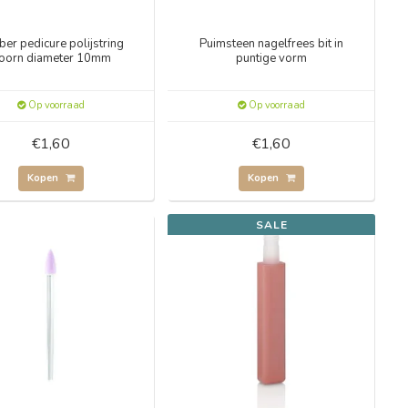
er pedicure polijstring
Puimsteen nagelfrees bit in
oorn diameter 10mm
puntige vorm
Op voorraad
Op voorraad
€1,60
€1,60
Kopen
Kopen
SALE