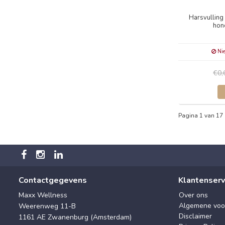
Harsvulling
hone
Nie
€0
Pagina 1 van 17
Contactgegevens
Klantenserv
Maxx Wellness
Over ons
Algemene voo
Weerenweg 11-B
Disclaimer
1161 AE Zwanenburg (Amsterdam)