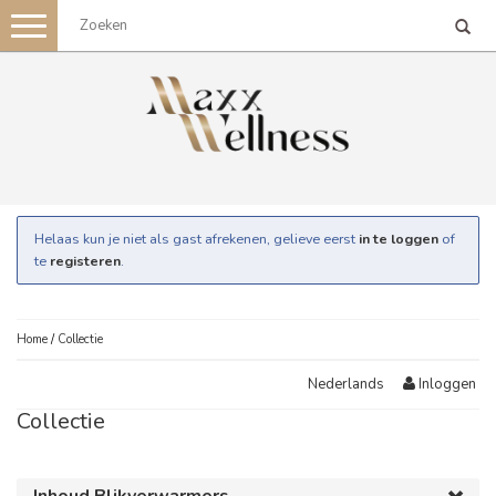
Toggle
navigation
Helaas kun je niet als gast afrekenen, gelieve eerst
in te loggen
of
te
registeren
.
Home
/
Collectie
Inloggen
Nederlands
Collectie