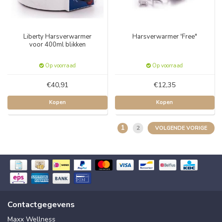
Liberty Harsverwarmer
Harsverwarmer 'Free"
voor 400ml blikken
Op voorraad
Op voorraad
€40,91
€12,35
Kopen
Kopen
1
2
VOLGENDE VORIGE
Contactgegevens
Maxx Wellness