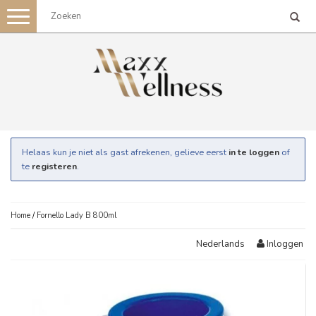
Toggle
navigation
Helaas kun je niet als gast afrekenen, gelieve eerst
in te loggen
of
te
registeren
.
Home
/
Fornello Lady B 800ml
Inloggen
Nederlands