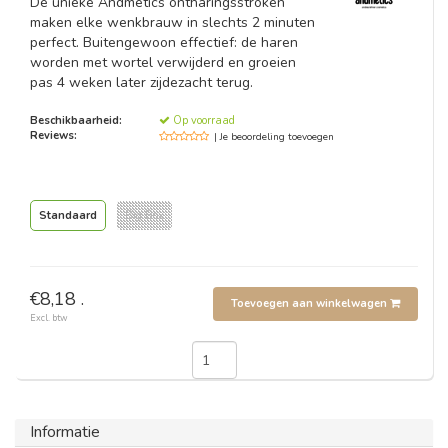
De unieke Andmetics ontharingsstroken
maken elke wenkbrauw in slechts 2 minuten
perfect. Buitengewoon effectief: de haren
worden met wortel verwijderd en groeien
pas 4 weken later zijdezacht terug.
Beschikbaarheid:
Op voorraad
Reviews:
| Je beoordeling toevoegen
Standaard
Big Box
€8,18 .
Toevoegen aan winkelwagen
Excl. btw
Informatie