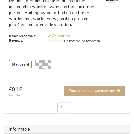
De unieke Andmetics ontharingsstroken
maken elke wenkbrauw in slechts 2 minuten
perfect. Buitengewoon effectief: de haren
worden met wortel verwijderd en groeien
pas 4 weken later zijdezacht terug.
Beschikbaarheid:
Op voorraad
Reviews:
| Je beoordeling toevoegen
Standaard
Big Box
€8,18 .
Toevoegen aan winkelwagen
Excl. btw
Informatie