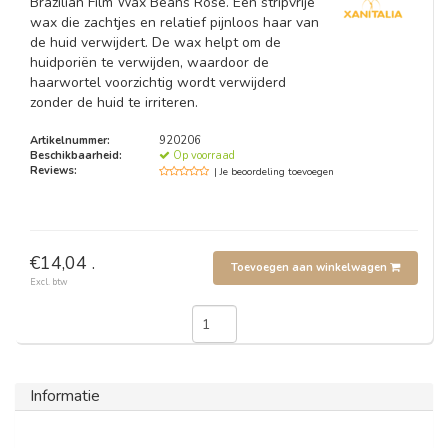
Brazilian Film Wax Beans Rose. Een stripvrije
wax die zachtjes en relatief pijnloos haar van
de huid verwijdert. De wax helpt om de
huidporiën te verwijden, waardoor de
haarwortel voorzichtig wordt verwijderd
zonder de huid te irriteren.
Artikelnummer:
920206
Beschikbaarheid:
Op voorraad
Reviews:
| Je beoordeling toevoegen
€14,04 .
Toevoegen aan winkelwagen
Excl. btw
Informatie