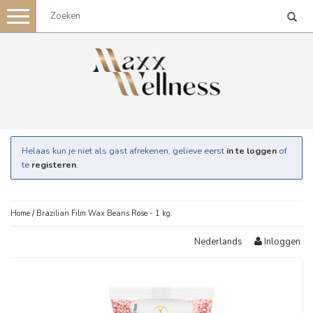
Toggle
navigation
Helaas kun je niet als gast afrekenen, gelieve eerst
in te loggen
of
te
registeren
.
Home
/
Brazilian Film Wax Beans Rose - 1 kg.
Inloggen
Nederlands