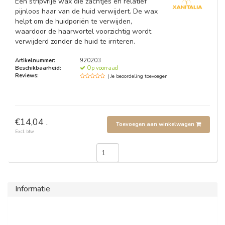
Een stripvrije wax die zachtjes en relatief
pijnloos haar van de huid verwijdert. De wax
helpt om de huidporiën te verwijden,
waardoor de haarwortel voorzichtig wordt
verwijderd zonder de huid te irriteren.
Artikelnummer:
920203
Beschikbaarheid:
Op voorraad
Reviews:
| Je beoordeling toevoegen
€14,04 .
Toevoegen aan winkelwagen
Excl. btw
Informatie