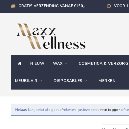
GRATIS VERZENDING VANAF €150,-
VOOR 1
NIEUW
WAX
COSMETICA & VERZOR
MEUBILAIR
DISPOSABLES
MERKEN
Helaas kun je niet als gast afrekenen, gelieve eerst
in te loggen
of t