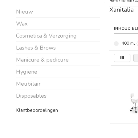
Home
/
Merken
/
X
Xanitalia
Nieuw
Wax
INHOUD BL
Cosmetica & Verzorging
400 ml (
Lashes & Brows
Manicure & pedicure
Hygiëne
Meubilair
Disposables
Klantbeoordelingen