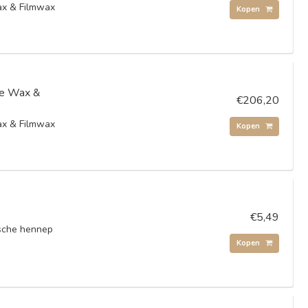
x & Filmwax
Kopen
e Wax &
€206,20
x & Filmwax
Kopen
€5,49
ische hennep
Kopen