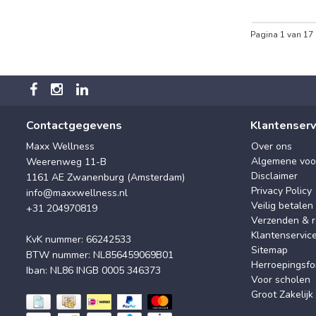
Pagina 1 van 17
Contactgegevens
Klantenserv
Maxx Wellness
Over ons
Algemene voo
Weerenweg 11-B
Disclaimer
1161 AE Zwanenburg (Amsterdam)
Privacy Policy
info@maxxwellness.nl
Veilig betalen
+31 204970819
Verzenden & r
Klantenservic
KvK nummer: 66242533
Sitemap
BTW nummer: NL856459069B01
Herroepingsfo
Iban: NL86 INGB 0005 346373
Voor scholen
Groot Zakelijk