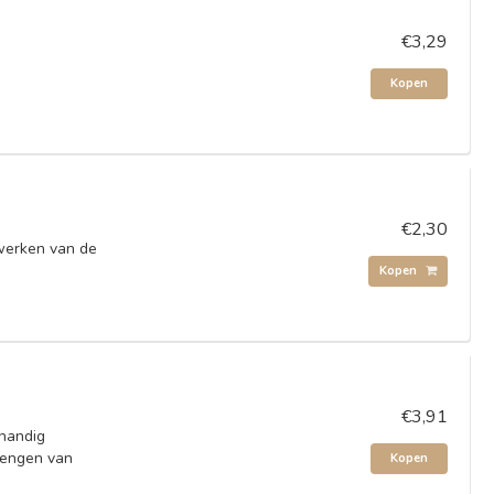
€3,29
Kopen
€2,30
ewerken van de
Kopen
€3,91
 handig
rengen van
Kopen