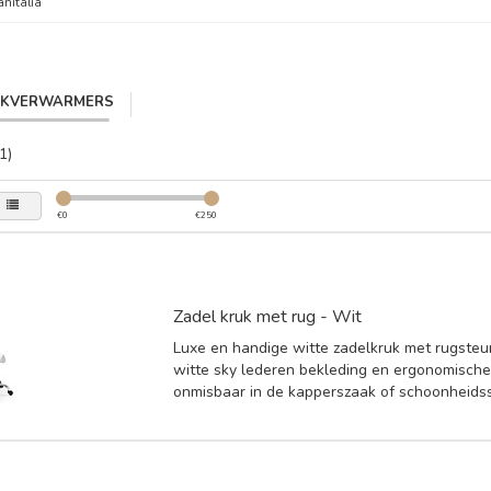
anitalia
IKVERWARMERS
1)
€
0
€
250
Zadel kruk met rug - Wit
Luxe en handige witte zadelkruk met rugsteu
witte sky lederen bekleding en ergonomische
onmisbaar in de kapperszaak of schoonheids