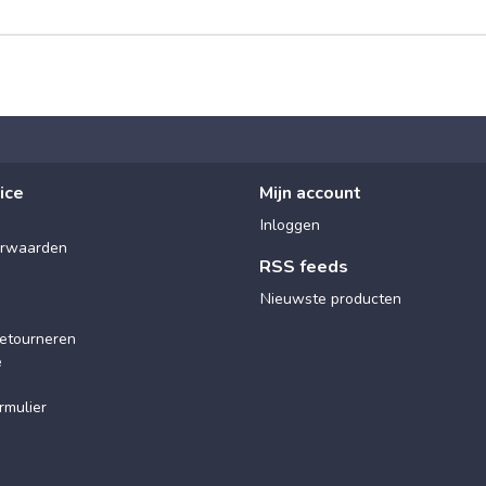
ice
Mijn account
Inloggen
rwaarden
RSS feeds
Nieuwste producten
etourneren
e
rmulier