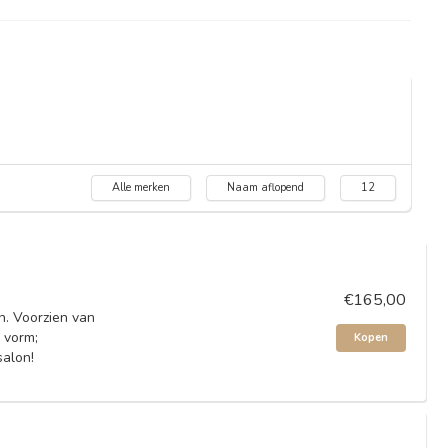
Alle merken
Naam aflopend
12
€165,00
n. Voorzien van
 vorm;
Kopen
salon!