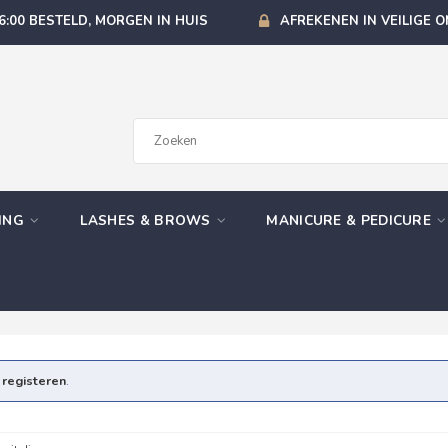
6:00 BESTELD, MORGEN IN HUIS
AFREKENEN IN VEILIGE 
GING
LASHES & BROWS
MANICURE & PEDICURE
e
registeren
.