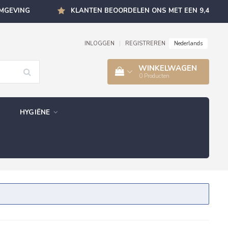
OMGEVING
KLANTEN BEOORDELEN ONS MET EEN 9,4
Nederlands
INLOGGEN
|
REGISTREREN
WINKELWAGEN
0
Producten
HYGIËNE