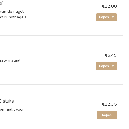
g)
€12,00
 van de nagel
 van kunstnagels
Kopen
€5,49
stvrij staal
Kopen
0 stuks
€12,35
gemaakt voor
Kopen