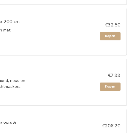
0 x 200 cm
€32,50
en met
Kopen
€7,99
mond, neus en
ichtmaskers.
Kopen
e wax &
€206,20