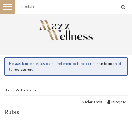
Toggle
navigation
Helaas kun je niet als gast afrekenen, gelieve eerst
in te loggen
of
te
registeren
.
Home
/
Merken
/
Rubis
Inloggen
Nederlands
Rubis