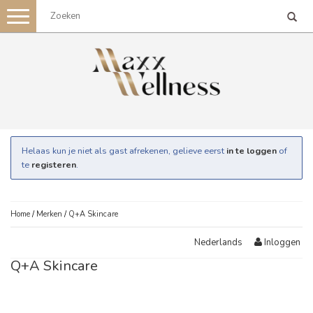
Toggle
navigation
Helaas kun je niet als gast afrekenen, gelieve eerst
in te loggen
of
te
registeren
.
Home
/
Merken
/
Q+A Skincare
Inloggen
Nederlands
Q+A Skincare