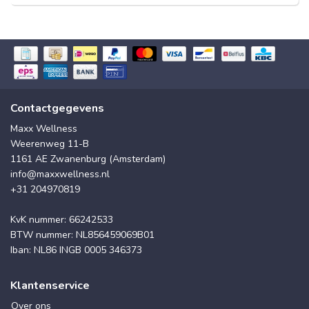
Contactgegevens
Maxx Wellness
Weerenweg 11-B
1161 AE Zwanenburg (Amsterdam)
info@maxxwellness.nl
+31 204970819
KvK nummer: 66242533
BTW nummer: NL856459069B01
Iban: NL86 INGB 0005 346373
Klantenservice
Over ons