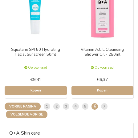
Squalane SPF50 Hydrating
Vitamin A.C.E Cleansing
Facial Sunscreen 50ml
Shower Oil - 250ml
Op voorraad
Op voorraad
€9,81
€6,37
Kopen
Kopen
6
1
2
3
4
5
7
VORIGE PAGINA
VOLGENDE VORIGE
Q+A Skin care