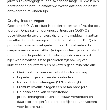
jouw huidverzorgingsroutine zo schoon mogelijk. We kijken
eerst naar de natuur, omdat we weten dat daar de beste
antwoorden te vinden zijn.
Cruelty-free en Vegan
Geen enkel Q+A-product is op dieren getest of zal dat ooit
worden. Onze samenwerkingspartners zijn COSMOS-
gecertificeerde leveranciers die enorme middelen inzetten
om ethische toeleveringsketens te waarborgen. De Q+A-
producten worden niet gedistribueerd in gebieden die
dierproeven vereisen. Alle Q+A-producten zijn veganistisch,
afgezien van bepaalde vocht inbrengende emulsies die
bijenwas bevatten. Onze producten zijn ook vrij van
kunstmatige geurstoffen en bevatten geen minerale olie.
Q+A haalt de complexiteit uit huidverzorging
Ingrediënt georiënteerde producten
Natuurlijk formuleringen (98% natuurlijk)
Premium kwaliteit tegen een betaalbare prijs
De combinatie van verschillende
producten/ingrediënten die elkaar versterken en
daardoor een perfecte persoonlijke routine vormen
voor iedere huid.