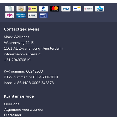
Contactgegevens
Maxx Wellness
Weerenweg 11-B
1161 AE Zwanenburg (Amsterdam)
info@maxxwellness.nl
+31 204970819
KvK nummer: 66242533
BTW nummer: NL856459069B01
Iban: NL86 INGB 0005 346373
Klantenservice
Over ons
Algemene voorwaarden
Disclaimer