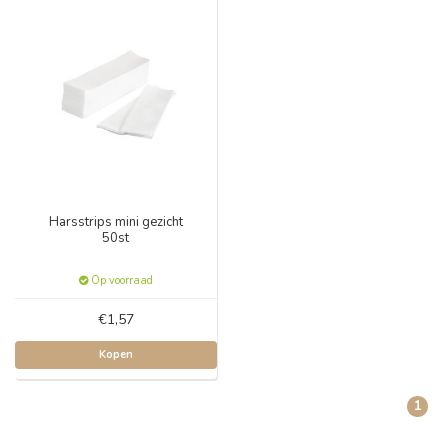
Harsstrips mini gezicht
50st
Op voorraad
€1,57
Kopen
1