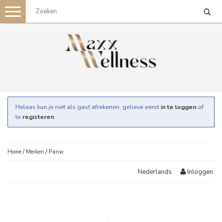
Toggle
navigation
Helaas kun je niet als gast afrekenen, gelieve eerst
in te loggen
of
te
registeren
.
Home
/
Merken
/
Panw
Inloggen
Nederlands