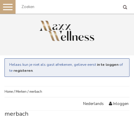
Toggle
navigation
Helaas kun je niet als gast afrekenen, gelieve eerst
in te loggen
of
te
registeren
.
Home
/
Merken
/
merbach
Inloggen
Nederlands
merbach