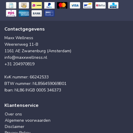
Contactgegevens
Maxx Wellness
Weerenweg 11-B
1161 AE Zwanenburg (Amsterdam)
info@maxxwellness.nl
+31 204970819
KvK nummer: 66242533
BTW nummer: NL856459069B01
Iban: NL86 INGB 0005 346373
Klantenservice
Over ons
Algemene voorwaarden
Disclaimer
Privacy Policy