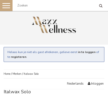
Toggle
navigation
Helaas kun je niet als gast afrekenen, gelieve eerst
in te loggen
of
te
registeren
.
Home
/
Merken
/
Italwax Solo
Inloggen
Nederlands
Italwax Solo