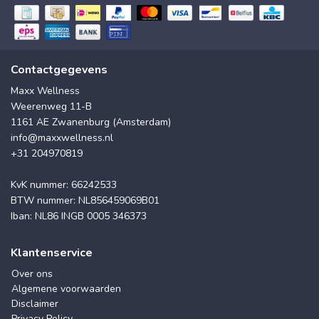
Contactgegevens
Maxx Wellness
Weerenweg 11-B
1161 AE Zwanenburg (Amsterdam)
info@maxxwellness.nl
+31 204970819
KvK nummer: 66242533
BTW nummer: NL856459069B01
Iban: NL86 INGB 0005 346373
Klantenservice
Over ons
Algemene voorwaarden
Disclaimer
Privacy Policy