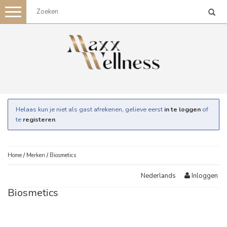
Toggle
navigation
Helaas kun je niet als gast afrekenen, gelieve eerst
in te loggen
of
te
registeren
.
Home
/
Merken
/
Biosmetics
Inloggen
Nederlands
Biosmetics