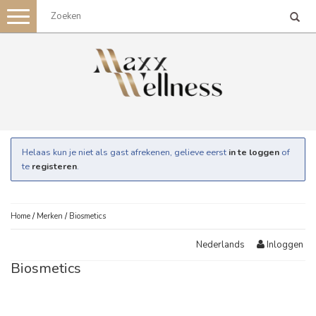
Toggle
navigation
Helaas kun je niet als gast afrekenen, gelieve eerst
in te loggen
of
te
registeren
.
Home
/
Merken
/
Biosmetics
Inloggen
Nederlands
Biosmetics