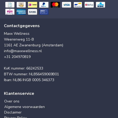
Contactgegevens
Maxx Wellness
Weerenweg 11-B
1161 AE Zwanenburg (Amsterdam)
info@maxxwellness.nl
+31 204970819
KvK nummer: 66242533
BTW nummer: NL856459069B01
Iban: NL86 INGB 0005 346373
Klantenservice
Over ons
Algemene voorwaarden
Disclaimer
Privacy Policy