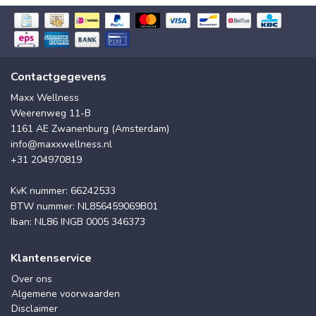
Contactgegevens
Maxx Wellness
Weerenweg 11-B
1161 AE Zwanenburg (Amsterdam)
info@maxxwellness.nl
+31 204970819
KvK nummer: 66242533
BTW nummer: NL856459069B01
Iban: NL86 INGB 0005 346373
Klantenservice
Over ons
Algemene voorwaarden
Disclaimer