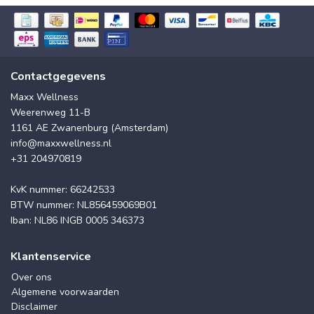
Contactgegevens
Maxx Wellness
Weerenweg 11-B
1161 AE Zwanenburg (Amsterdam)
info@maxxwellness.nl
+31 204970819
KvK nummer: 66242533
BTW nummer: NL856459069B01
Iban: NL86 INGB 0005 346373
Klantenservice
Over ons
Algemene voorwaarden
Disclaimer