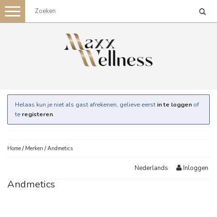
Toggle
navigation
Helaas kun je niet als gast afrekenen, gelieve eerst
in te loggen
of
te
registeren
.
Home
/
Merken
/
Andmetics
Inloggen
Nederlands
Andmetics