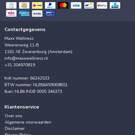
Contactgegevens
Maxx Wellness
Weerenweg 11-B
1161 AE Zwanenburg (Amsterdam)
info@maxxwellness.nl
+31 204970819
KvK nummer: 66242533
BTW nummer: NL856459069B01
Iban: NL86 INGB 0005 346373
Klantenservice
Over ons
Algemene voorwaarden
Disclaimer
Privacy Policy