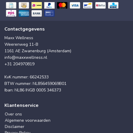
Contactgegevens
Maxx Wellness
Weerenweg 11-B
1161 AE Zwanenburg (Amsterdam)
info@maxxwellness.nl
+31 204970819
KvK nummer: 66242533
BTW nummer: NL856459069B01
Iban: NL86 INGB 0005 346373
Klantenservice
Over ons
Algemene voorwaarden
Disclaimer
Privacy Policy