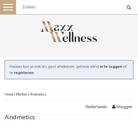
Toggle
navigation
Helaas kun je niet als gast afrekenen, gelieve eerst
in te loggen
of
te
registeren
.
Home
/
Merken
/
Andmetics
Inloggen
Nederlands
Andmetics