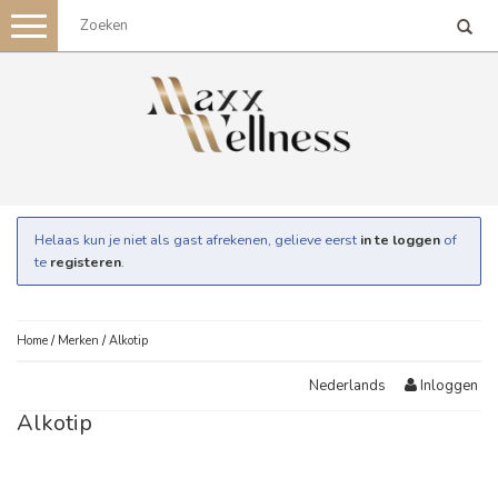
Toggle
navigation
Helaas kun je niet als gast afrekenen, gelieve eerst
in te loggen
of
te
registeren
.
Home
/
Merken
/
Alkotip
Inloggen
Nederlands
Alkotip