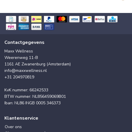
Contactgegevens
Maxx Wellness
Weerenweg 11-B
1161 AE Zwanenburg (Amsterdam)
info@maxxwellness.nl
+31 204970819
KvK nummer: 66242533
BTW nummer: NL856459069B01
Iban: NL86 INGB 0005 346373
Klantenservice
Over ons