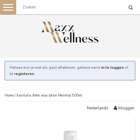
Toggle
navigation
Helaas kun je niet als gast afrekenen, gelieve eerst
in te loggen
of
te
registeren
.
Home
/
Xanitalia After wax lotion Menthol 500ml
Inloggen
Nederlands