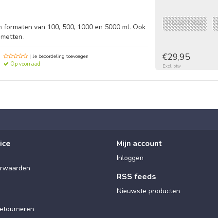
Inhoud: 100ml
in formaten van 100, 500, 1000 en 5000 ml. Ook
smetten.
€29,95
| Je beoordeling toevoegen
Op voorraad
Excl. btw
ice
Mijn account
Inloggen
rwaarden
RSS feeds
Nieuwste producten
etourneren