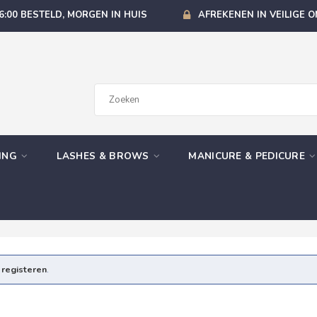
6:00 BESTELD, MORGEN IN HUIS
AFREKENEN IN VEILIGE 
GING
LASHES & BROWS
MANICURE & PEDICURE
e
registeren
.