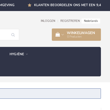
OMGEVING
KLANTEN BEOORDELEN ONS MET EEN 9,4
Nederlands
INLOGGEN
|
REGISTREREN
WINKELWAGEN
0
Producten
HYGIËNE