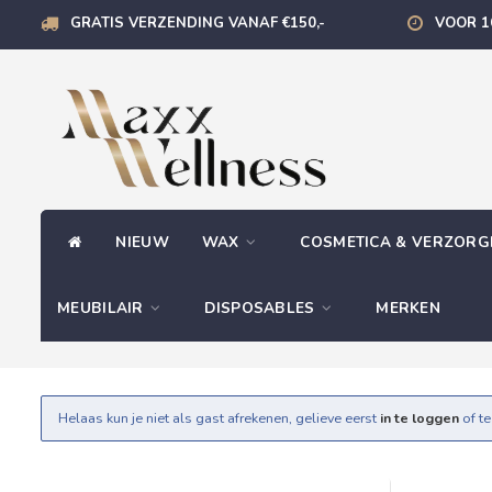
GRATIS VERZENDING VANAF €150,-
VOOR 1
NIEUW
WAX
COSMETICA & VERZOR
MEUBILAIR
DISPOSABLES
MERKEN
Helaas kun je niet als gast afrekenen, gelieve eerst
in te loggen
of t