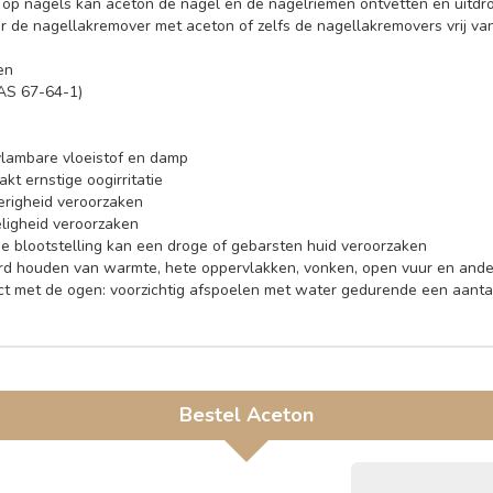
k op nagels kan aceton de nagel en de nagelriemen ontvetten en uitdro
ur de nagellakremover met aceton of zelfs de nagellakremovers vrij va
en
AS 67-64-1)
tvlambare vloeistof en damp
kt ernstige oogirritatie
erigheid veroorzaken
eligheid veroorzaken
e blootstelling kan een droge of gebarsten huid veroorzaken
rd houden van warmte, hete oppervlakken, vonken, open vuur en ander
act met de ogen: voorzichtig afspoelen met water gedurende een aantal 
Bestel
Aceton