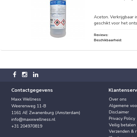
Aceton. Verkrijgbaar 
geschikt voor het ont
Reviews:
Beschikbaarheid:
Contactgegevens
Klantenserv
Maxx Wellness
Over ons
Algemene voo
Weerenweg 11-B
Disclaimer
1161 AE Zwanenburg (Amsterdam)
Privacy Policy
info@maxxwellness.nl
Veilig betalen
+31 204970819
Verzenden & r