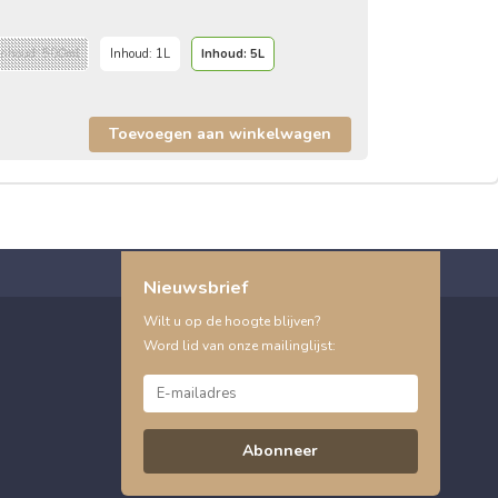
Inhoud: 500ml
Inhoud: 1L
Inhoud: 5L
Nieuwsbrief
Wilt u op de hoogte blijven?
Word lid van onze mailinglijst:
Abonneer