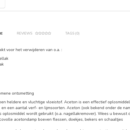
IE
REVIEWS
TAGS (0)
ikt voor het verwijderen van o.a. :
llak
ak
emene ontsmetting
een heldere en vluchtige vloeistof. Aceton is een effectief oplosmiddel
 en een aantal verf- en lijmsoorten. Aceton (ook bekend onder de nam
ls oplosmiddel wordt gebruikt (o.a. nagellakremover). Wees u bewust d
icovolle acetondamp boeven flessen, doekjes, bekers en schaaltjes