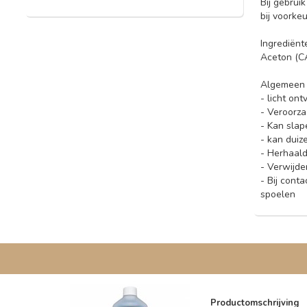
Bij gebrui
bij voorke
Ingrediënt
Aceton (C
Algemeen
- licht on
- Veroorzaa
- Kan slap
- kan duiz
- Herhaald
- Verwijde
- Bij cont
spoelen
Productomschrijving