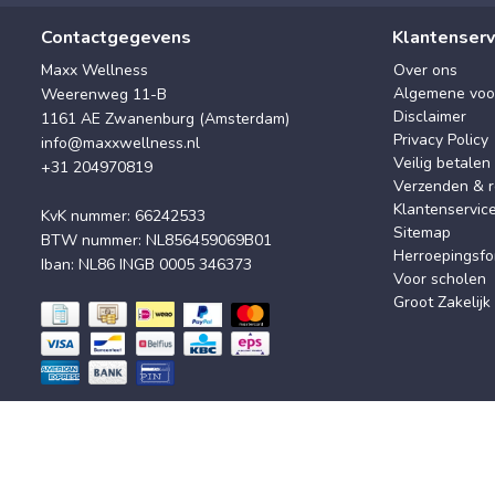
Contactgegevens
Klantenserv
Maxx Wellness
Over ons
Algemene voo
Weerenweg 11-B
Disclaimer
1161 AE Zwanenburg (Amsterdam)
Privacy Policy
info@maxxwellness.nl
Veilig betalen
+31 204970819
Verzenden & r
Klantenservic
KvK nummer: 66242533
Sitemap
BTW nummer: NL856459069B01
Herroepingsfo
Iban: NL86 INGB 0005 346373
Voor scholen
Groot Zakelijk