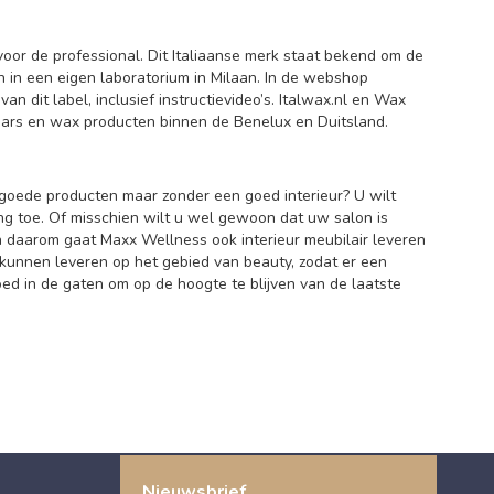
oor de professional. Dit Italiaanse merk staat bekend om de
 in een eigen laboratorium in Milaan. In de webshop
an dit label, inclusief instructievideo’s. Italwax.nl en Wax
 hars en wax producten binnen de Benelux en Duitsland.
 goede producten maar zonder een goed interieur? U wilt
ing toe. Of misschien wilt u wel gewoon dat uw salon is
en daarom gaat Maxx Wellness ook interieur meubilair leveren
kunnen leveren op het gebied van beauty, zodat er een
d in de gaten om op de hoogte te blijven van de laatste
Nieuwsbrief