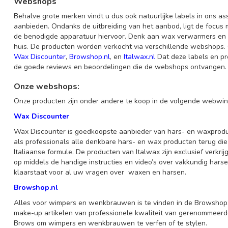
Webshops
Behalve grote merken vindt u dus ook natuurlijke labels in ons a
aanbieden. Ondanks de uitbreiding van het aanbod, ligt de focus
de benodigde apparatuur hiervoor. Denk aan wax verwarmers en w
huis. De producten worden verkocht via verschillende webshops.
Wax Discounter
,
Browshop.nl
, en
Italwax.nl
Dat deze labels en pro
de goede reviews en beoordelingen die de webshops ontvangen
Onze webshops:
Onze producten zijn onder andere te koop in de volgende webwi
Wax Discounter
Wax Discounter is goedkoopste aanbieder van hars- en waxproduc
als professionals alle denkbare hars- en wax producten terug di
Italiaanse formule. De producten van Italwax zijn exclusief verkri
op middels de handige instructies en video’s over vakkundig harsen
klaarstaat voor al uw vragen over waxen en harsen.
Browshop.nl
Alles voor wimpers en wenkbrauwen is te vinden in de Browshop.
make-up artikelen van professionele kwaliteit van gerenommeer
Brows om wimpers en wenkbrauwen te verfen of te stylen.