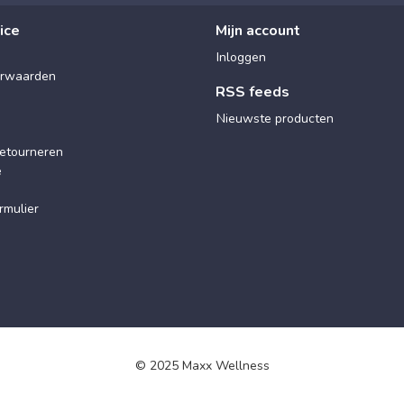
ice
Mijn account
Inloggen
rwaarden
RSS feeds
Nieuwste producten
etourneren
e
rmulier
© 2025 Maxx Wellness