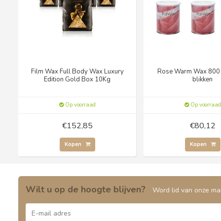
Film Wax Full Body Wax Luxury
Rose Warm Wax 800 
Edition Gold Box 10Kg
blikken
Op voorraad
Op voorraad
€152,85
€80,12
Kopen
Kopen
Wilt u op de hoogte blijven?
Word lid van onze mail