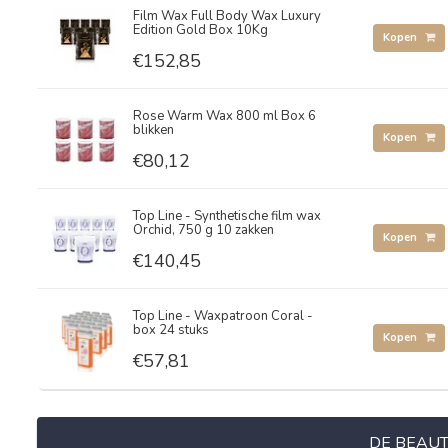
Film Wax Full Body Wax Luxury
Edition Gold Box 10Kg
Kopen
€152,85
Rose Warm Wax 800 ml Box 6
blikken
Kopen
€80,12
Top Line - Synthetische film wax
Orchid, 750 g 10 zakken
Kopen
€140,45
Top Line - Waxpatroon Coral -
box 24 stuks
Kopen
€57,81
DE BEAUT