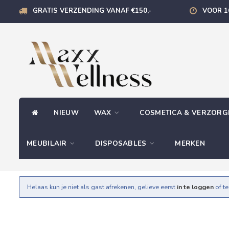
GRATIS VERZENDING VANAF €150,-
VOOR 1
NIEUW
WAX
COSMETICA & VERZOR
MEUBILAIR
DISPOSABLES
MERKEN
Helaas kun je niet als gast afrekenen, gelieve eerst
in te loggen
of t