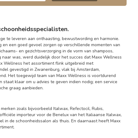
choonheidsspecialisten.
rage te leveren aan onthaasting, bewustwording en harmonie.
ing en een goed gevoel zorgen op verschillende momenten van
lichaams- en gezichtsverzorging in de vorm van shampoos,
ag naar was, werd duidelijk door het succes dat Maxx Wellness
x Wellness het assortiment flink uitgebreid met
handel gevestigd in Zwanenburg, vlak bij Amsterdam,
end. Het toegewijd team van Maxx Wellness is voortdurend
n staat klaar om u advies te geven indien nodig; een service
anche graag aanbieden.
rken zoals bijvoorbeeld Italwax, Refectocil, Rubis,
fficiële importeur voor de Benelux van het Italiaanse Italwax,
l in de schoonheidssalon als thuis. En daarnaast heeft Maxx
rtiment.