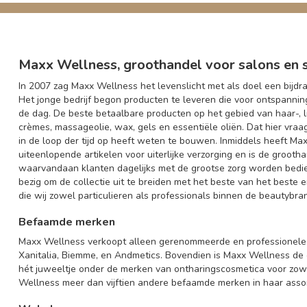
Maxx Wellness, groothandel voor salons en s
In 2007 zag Maxx Wellness het levenslicht met als doel een bijd
Het jonge bedrijf begon producten te leveren die voor ontspann
de dag. De beste betaalbare producten op het gebied van haar-, 
crèmes, massageolie, wax, gels en essentiële oliën. Dat hier vra
in de loop der tijd op heeft weten te bouwen. Inmiddels heeft Max
uiteenlopende artikelen voor uiterlijke verzorging en is de groot
waarvandaan klanten dagelijks met de grootse zorg worden bedi
bezig om de collectie uit te breiden met het beste van het beste e
die wij zowel particulieren als professionals binnen de beautybr
Befaamde merken
Maxx Wellness verkoopt alleen gerenommeerde en professionele me
Xanitalia, Biemme, en Andmetics. Bovendien is Maxx Wellness de o
hét juweeltje onder de merken van ontharingscosmetica voor zowe
Wellness meer dan vijftien andere befaamde merken in haar asso