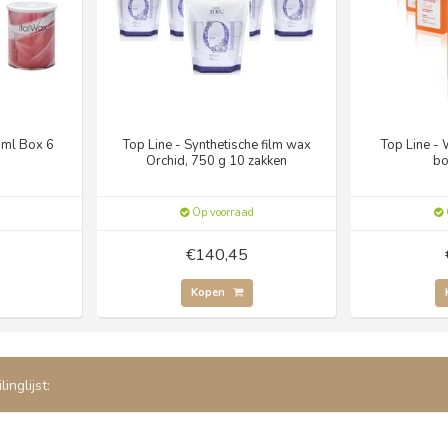
ml Box 6
Top Line - Synthetische film wax
Top Line -
Orchid, 750 g 10 zakken
bo
Op voorraad
€140,45
Kopen
inglijst: