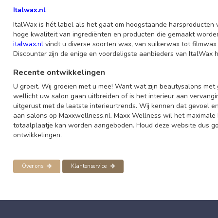
Italwax.nl
ItalWax is hét label als het gaat om hoogstaande harsproducten v
hoge kwaliteit van ingrediënten en producten die gemaakt worden
italwax.nl
vindt u diverse soorten wax, van suikerwax tot filmwax v
Discounter zijn de enige en voordeligste aanbieders van ItalWax
Recente ontwikkelingen
U groeit. Wij groeien met u mee! Want wat zijn beautysalons met
wellicht uw salon gaan uitbreiden of is het interieur aan vervang
uitgerust met de laatste interieurtrends. Wij kennen dat gevoel 
aan salons op Maxxwellness.nl. Maxx Wellness wil het maximale 
totaalplaatje kan worden aangeboden. Houd deze website dus goe
ontwikkelingen.
Over ons
Klantenservice