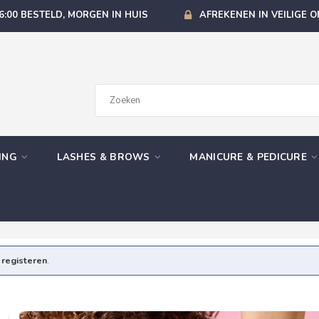
6:00 BESTELD, MORGEN IN HUIS
AFREKENEN IN VEILIGE 
GING
LASHES & BROWS
MANICURE & PEDICURE
e
registeren
.