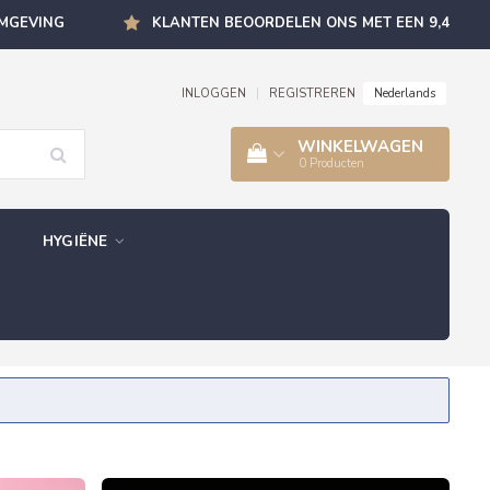
OMGEVING
KLANTEN BEOORDELEN ONS MET EEN 9,4
Nederlands
INLOGGEN
|
REGISTREREN
WINKELWAGEN
0
Producten
HYGIËNE