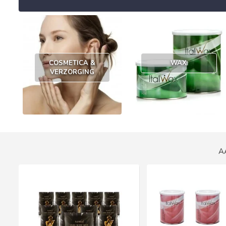
COSMETICA &
WAX
VERZORGING
A