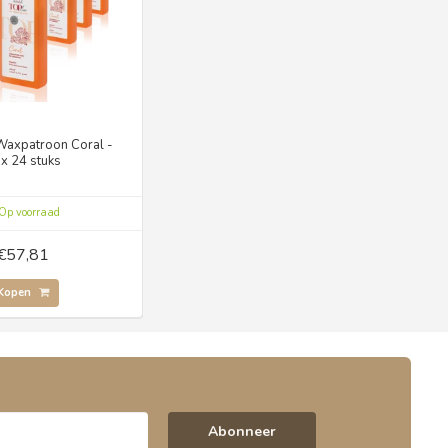
 Waxpatroon Coral -
x 24 stuks
Op voorraad
€57,81
Kopen
Abonneer