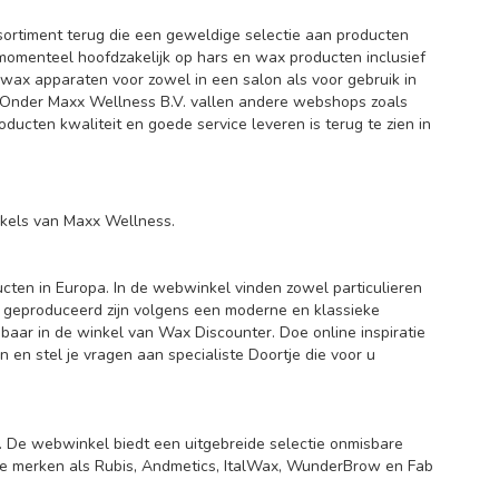
ssortiment terug die een geweldige selectie aan producten
 momenteel hoofdzakelijk op hars en wax producten inclusief
ax apparaten voor zowel in een salon als voor gebruik in
 Onder Maxx Wellness B.V. vallen andere webshops zoals
ducten kwaliteit en goede service leveren is terug te zien in
.
nkels van Maxx Wellness.
ten in Europa. In de webwinkel vinden zowel particulieren
e geproduceerd zijn volgens een moderne en klassieke
jgbaar in de winkel van Wax Discounter. Doe online inspiratie
 en stel je vragen aan specialiste Doortje die voor u
 De webwinkel biedt een uitgebreide selectie onmisbare
de merken als Rubis, Andmetics, ItalWax, WunderBrow en Fab