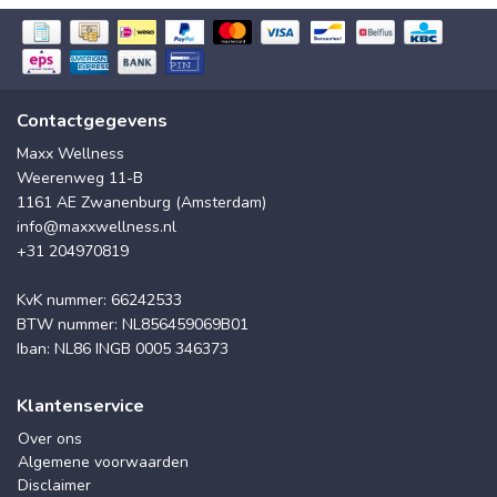
Contactgegevens
Maxx Wellness
Weerenweg 11-B
1161 AE Zwanenburg (Amsterdam)
info@maxxwellness.nl
+31 204970819
KvK nummer: 66242533
BTW nummer: NL856459069B01
Iban: NL86 INGB 0005 346373
Klantenservice
Over ons
Algemene voorwaarden
Disclaimer