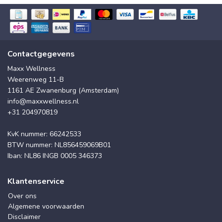
Contactgegevens
Maxx Wellness
Weerenweg 11-B
1161 AE Zwanenburg (Amsterdam)
info@maxxwellness.nl
+31 204970819
KvK nummer: 66242533
BTW nummer: NL856459069B01
Iban: NL86 INGB 0005 346373
Klantenservice
Over ons
Algemene voorwaarden
Disclaimer