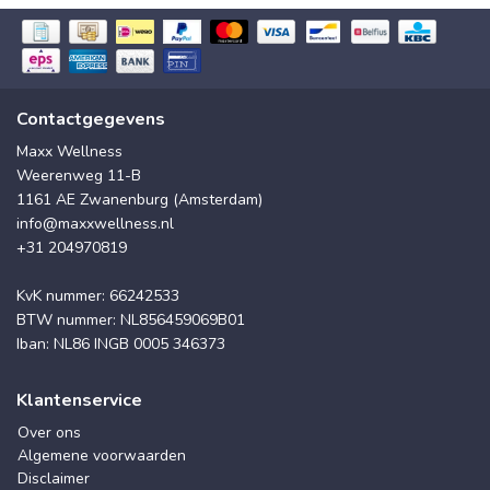
Contactgegevens
Maxx Wellness
Weerenweg 11-B
1161 AE Zwanenburg (Amsterdam)
info@maxxwellness.nl
+31 204970819
KvK nummer: 66242533
BTW nummer: NL856459069B01
Iban: NL86 INGB 0005 346373
Klantenservice
Over ons
Algemene voorwaarden
Disclaimer