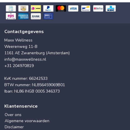
Contactgegevens
Maxx Wellness
Weerenweg 11-B
1161 AE Zwanenburg (Amsterdam)
info@maxxwellness.nl
+31 204970819
KvK nummer: 66242533
BTW nummer: NL856459069B01
Iban: NL86 INGB 0005 346373
Klantenservice
Over ons
Algemene voorwaarden
Disclaimer