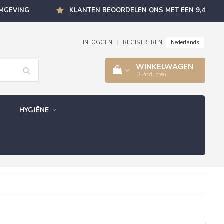
OMGEVING
KLANTEN BEOORDELEN ONS MET EEN 9,4
Nederlands
INLOGGEN
|
REGISTREREN
WINKELWAGEN
0
Producten
HYGIËNE