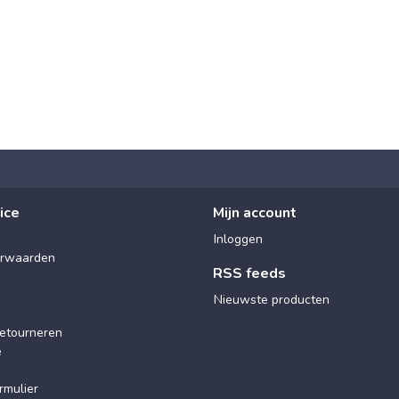
ice
Mijn account
Inloggen
rwaarden
RSS feeds
Nieuwste producten
etourneren
e
rmulier