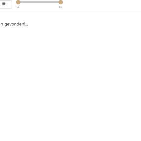
€
0
€
5
n gevonden!...