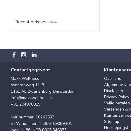
Recent bekeken
Wissen
Contactgegevens
Klantenserv
Maxx Wellness
Over ons
Algemene voo
Weerenweg 11-B
Disclaimer
1161 AE Zwanenburg (Amsterdam)
Privacy Policy
info@maxxwellness.nl
Veilig betalen
+31 204970819
Verzenden & r
Klantenservic
KvK nummer: 66242533
Sitemap
BTW nummer: NL856459069B01
Herroepingsfo
Iban: NL86 INGB 0005 346373