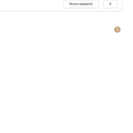
Naam oplopend
6
1