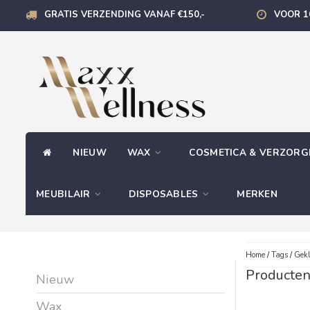
GRATIS VERZENDING VANAF €150,-
VOOR 1
NIEUW
WAX
COSMETICA & VERZOR
MEUBILAIR
DISPOSABLES
MERKEN
Home
/
Tags
/
Gekl
Producten
Nieuw
Wax