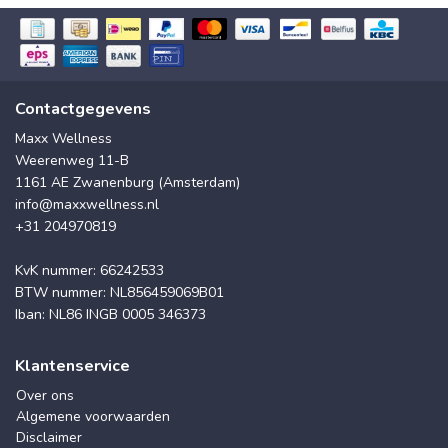
Contactgegevens
Maxx Wellness
Weerenweg 11-B
1161 AE Zwanenburg (Amsterdam)
info@maxxwellness.nl
+31 204970819
KvK nummer: 66242533
BTW nummer: NL856459069B01
Iban: NL86 INGB 0005 346373
Klantenservice
Over ons
Algemene voorwaarden
Disclaimer